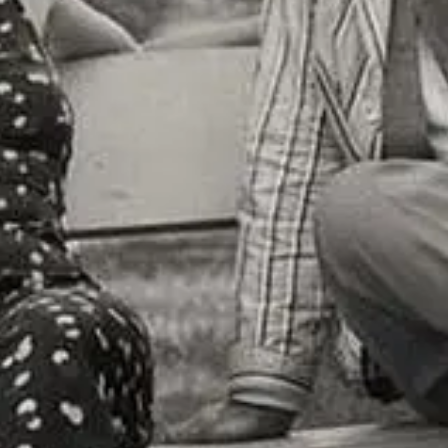
Móra Igazgató Úr
„Szerencsés kezű amatőr vagy született őstehetség? Móra Ferenc, a
szegedi Kultúrpalota ikonikus alakja és későbbi névadója sokféle
feladatkörben és tudományágban letette névjegyét: egyszerre volt
író, újságíró, tankönyvíró, könyvtáros és muzeológus, ám legfőbb
szenvedélye mindvégig a régészet maradt.” Az ezerarcú Móra
Ferenc életének szegedi helyszíneit végigjárva emlékezünk a
szegedi napló főszerkesztőjére, „a legkomolyabb könyvtárosra”, a
városszerte nagyon népszerű múzeumigazgatóra, a nemzetközi
hírnevet szerzett régészre és természetesen a szépíró Mórára is. Szó
lesz a hétköznapokról, családról, szerelmekről, barátokról is.
Sétánkat a Móra Ferenc Múzeumban fejezzük be, ahol az életének,
munkásságának szentelt kiállításon és az általa gyűjtött tárgyi
emlékeken kívül megtekintjük a könyvtárat és egykori
dolgozószobáját is.
Jelentkezés