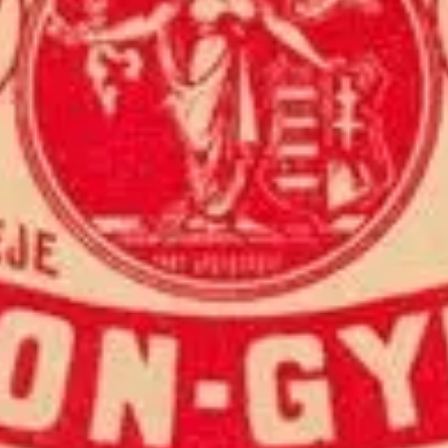
Zsidó iparosok
Szeged hagyományosan mezőgazdaságból és kereskedelemből élő
lakossága számára az ipart a mindennapi élet fenntartásához
szükséges kisipar jelentette. Az 1800-as évek közepére a termény- és
búzakereskedők tőkéjüket a mezőgazdasági terményeket feldolgozó
iparba, elsősorban a malomiparba fektették. A szegedi ipar és
kézművesség bölcsője Felsőváros volt, de jelentős fejlődésnek a 18-
19. században betelepült németajkú iparosoknak és zsidó
polgároknak köszönhetően indult. Ez utóbbiak részben iparosok,
részben kereskedők voltak, akik a kereskedésből felhalmozott tőkét
a helyi iparba forgatták vissza. Ők voltak azok, akik országos, sőt
Európa hírűvé tették a szegedi élelmiszer, - malom, - fa,- bútor - és
textilipart. Régi gyáraik helyét, egykori tulajdonosaik házait, palotáit
keressük fel és hisszük, hogy a kövek ismét mesélnek nekünk.
Jelentkezés
Név
E-Mail cím